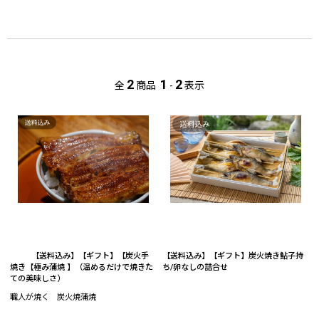
2
1
2
全
商品
-
表示
【送料込み】【ギフト】【炭火手
【送料込み】【ギフト】炭火焼き鮎子持
焼き【極み蒲焼 】（温めるだけで焼きた
ち/卵なしの詰合せ
ての美味しさ）
職人が焼く 炭火焼蒲焼