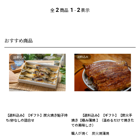
2
1
2
全
商品
-
表示
おすすめ商品
【送料込み】【ギフト】炭火焼き鮎子持
【送料込み】【ギフト】【炭火手
ち/卵なしの詰合せ
焼き【極み蒲焼 】（温めるだけで焼きた
ての美味しさ）
職人が焼く 炭火焼蒲焼