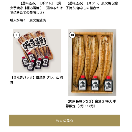
【送料込み】【ギフト】【炭
【送料込み】【ギフト】炭火焼き鮎
火手焼き【極み蒲焼 】（温めるだけ
子持ち/卵なしの詰合せ
で焼きたての美味しさ）
職人が焼く 炭火焼蒲焼
9
10
【うなぎパック】白焼き タレ、山椒
付
【肉厚長焼うなぎ】白焼き 特大 季
節限定（7月・12月）
もっと見る