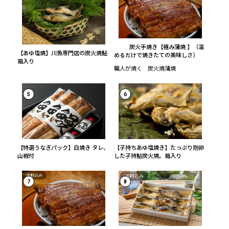
炭火手焼き【極み蒲焼 】（温
【あゆ塩焼】川魚専門店の炭火焼鮎
めるだけで焼きたての美味しさ）
箱入り
職人が焼く 炭火焼蒲焼
5
6
【特選うなぎパック】白焼き タレ、
【子持ちあゆ塩焼き】たっぷり抱卵
山椒付
した子持鮎炭火焼。箱入り
7
8