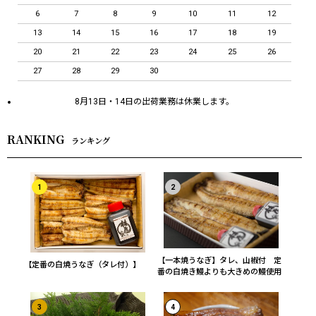
6
7
8
9
10
11
12
13
14
15
16
17
18
19
20
21
22
23
24
25
26
27
28
29
30
8月13日・14日の出荷業務は休業します。
RANKING
ランキング
1
2
【一本焼うなぎ】タレ、山椒付 定
【定番の白焼うなぎ（タレ付）】
番の白焼き鰻よりも大きめの鰻使用
3
4