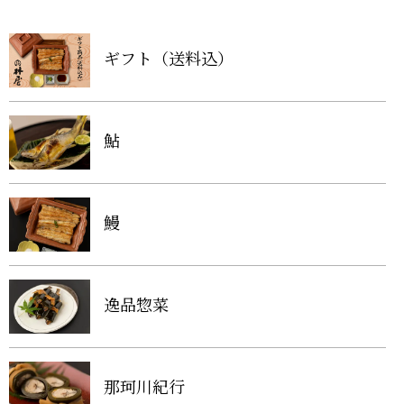
ギフト（送料込）
鮎
鰻
逸品惣菜
那珂川紀行