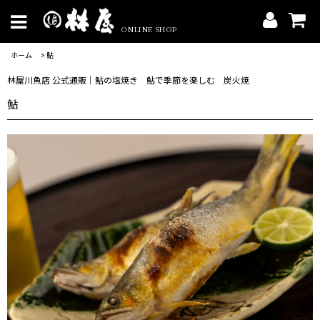
ONLINE SHOP
ホーム
>
鮎
林屋川魚店 公式通販｜鮎の塩焼き 鮎で季節を楽しむ 炭火焼
鮎