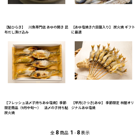
【鮎ひらき】 川魚専門店 あゆの開き 昆
【あゆ塩焼き六目籠入り】 炭火焼 ギフト
布だし漬け込み
に最適
【フレッシュ活〆子持ちあゆ塩焼】季節
【早月(さつき)あゆ】 季節限定 林屋オリ
限定商品（9月中旬～） 活〆の子持ち鮎
ジナルあゆ塩焼
炭火焼
8
1
8
全
商品
-
表示