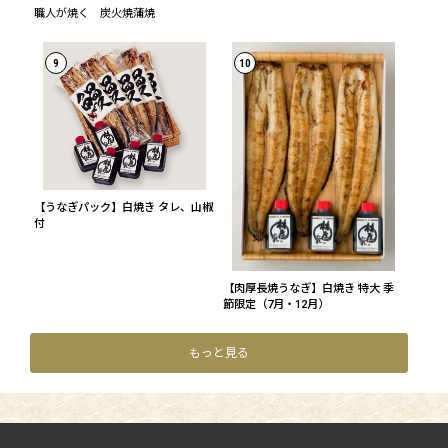
職人が焼く 炭火焼蒲焼
9
10
【うなぎパック】白焼き タレ、山椒
付
【肉厚長焼うなぎ】白焼き 特大 季
節限定（7月・12月）
もっと見る