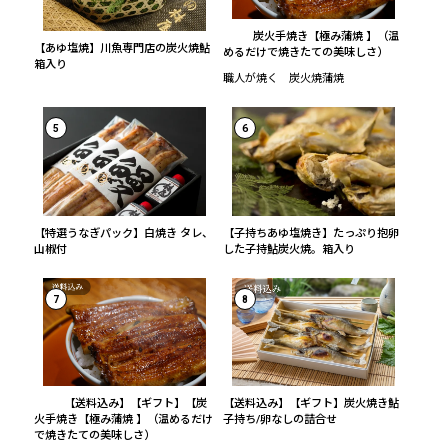
炭火手焼き【極み蒲焼 】（温
【あゆ塩焼】川魚専門店の炭火焼鮎
めるだけで焼きたての美味しさ）
箱入り
職人が焼く 炭火焼蒲焼
5
6
【特選うなぎパック】白焼き タレ、
【子持ちあゆ塩焼き】たっぷり抱卵
山椒付
した子持鮎炭火焼。箱入り
7
8
【送料込み】【ギフト】【炭
【送料込み】【ギフト】炭火焼き鮎
火手焼き【極み蒲焼 】（温めるだけ
子持ち/卵なしの詰合せ
で焼きたての美味しさ）