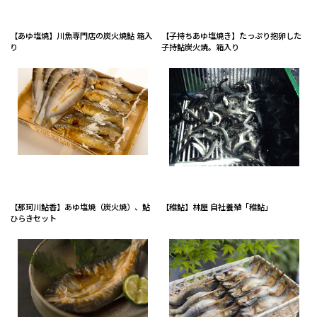
【あゆ塩焼】川魚専門店の炭火焼鮎 箱入
【子持ちあゆ塩焼き】たっぷり抱卵した
り
子持鮎炭火焼。箱入り
【那珂川鮎香】あゆ塩焼（炭火焼）、鮎
【稚鮎】林屋 自社養殖「稚鮎」
ひらきセット