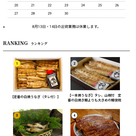
20
21
22
23
24
25
26
27
28
29
30
8月13日・14日の出荷業務は休業します。
RANKING
ランキング
1
2
【一本焼うなぎ】タレ、山椒付 定
【定番の白焼うなぎ（タレ付）】
番の白焼き鰻よりも大きめの鰻使用
3
4