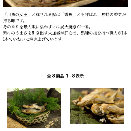
「川魚の女王」と称される鮎は「香魚」とも呼ばれ、独特の香気が
持ち味です。
その香りを最大限に活かすには炭火焼きが一番。
素材のうまさを引き出す火加減が肝心で、熟練の技を持つ職人が1本
1本ていねいに焼き上げています。
8
1
8
全
商品
-
表示