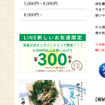
5,000円〜8,000円
自社養
今まで
8,000円〜
使いや
から揚
骨が気
※冷凍
緒に注
【稚