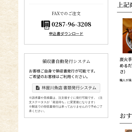
上記
FAXでのご注文
0287-96-3208
申込書ダウンロード
炭火手
領収書自動発行システム
めるだ
お客様ご自身で領収書発行が可能です。
さ）
ご希望のお客様はご利用ください。
職人が焼
林屋川魚店 書類発行システム
※請求書や見積書は、注文後すぐに発行可能です。（注
文ステータスが「発送待ち」に変更後になります）
※郵送での領収書発行は承っておりませんので予めご了
承ください。
おす