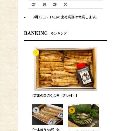
27
28
29
30
8月13日・14日の出荷業務は休業します。
RANKING
ランキング
1
【定番の白焼うなぎ（タレ付）】
2
3
【一本焼うなぎ】タ