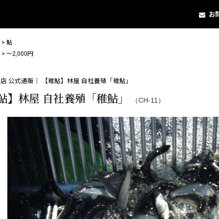
お
>
鮎
>
〜2,000円
店 公式通販｜ 【稚鮎】林屋 自社養殖「稚鮎」
鮎】林屋 自社養殖「稚鮎」
（CH-11）