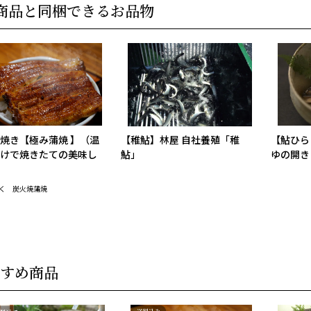
商品と同梱できるお品物
焼き【極み蒲焼 】（温
【稚鮎】林屋 自社養殖「稚
【鮎ひら
けで焼きたての美味し
鮎」
ゆの開き
く 炭火焼蒲焼
すめ商品