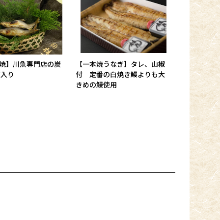
焼】川魚専門店の炭
【一本焼うなぎ】タレ、山椒
箱入り
付 定番の白焼き鰻よりも大
きめの鰻使用