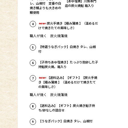
【あゆ塩焼】川魚専門
レ、山椒付 定番の白
店の炭火焼鮎 箱入り
焼き鰻よりも大きめの
鰻使用
炭火手焼き【極み蒲焼 】（温めるだ
4
けで焼きたての美味しさ）
職人が焼く 炭火焼蒲焼
【特選うなぎパック】白焼き タレ、山椒
5
付
【子持ちあゆ塩焼き】たっぷり抱卵した子
6
持鮎炭火焼。箱入り
【送料込み】【ギフト】【炭火手焼
7
き【極み蒲焼 】（温めるだけで焼きたて
の美味しさ）
職人が焼く 炭火焼蒲焼
【送料込み】【ギフト】炭火焼き鮎子持
8
ち/卵なしの詰合せ
【うなぎパック】白焼き タレ、山椒付
9