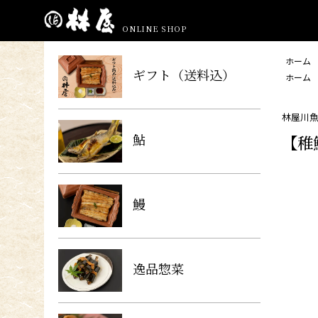
ONLINE SHOP
ホーム
ギフト（送料込）
ホーム
林屋川魚
鮎
【稚
鰻
逸品惣菜