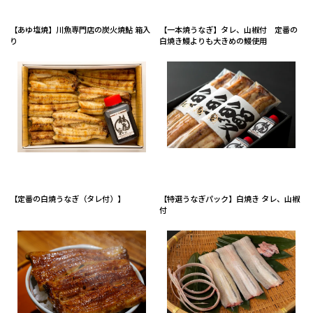
【あゆ塩焼】川魚専門店の炭火焼鮎 箱入
【一本焼うなぎ】タレ、山椒付 定番の
り
白焼き鰻よりも大きめの鰻使用
【定番の白焼うなぎ（タレ付）】
【特選うなぎパック】白焼き タレ、山椒
付