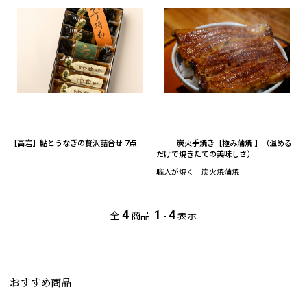
【高岩】鮎とうなぎの贅沢詰合せ 7点
炭火手焼き【極み蒲焼 】（温める
だけで焼きたての美味しさ）
職人が焼く 炭火焼蒲焼
4
1
4
全
商品
-
表示
おすすめ商品