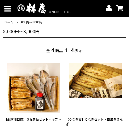
ONLINE SHOP
ホーム
>
5,000円〜8,000円
5,000円〜8,000円
4
1
4
全
商品
-
表示
【那珂川自慢】うなぎ鮎セット・ギフト
【うなぎ宴】うなぎセット・白焼きうな
ぎ