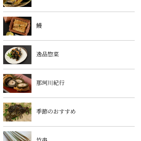
鰻
逸品惣菜
那珂川紀行
季節のおすすめ
竹串