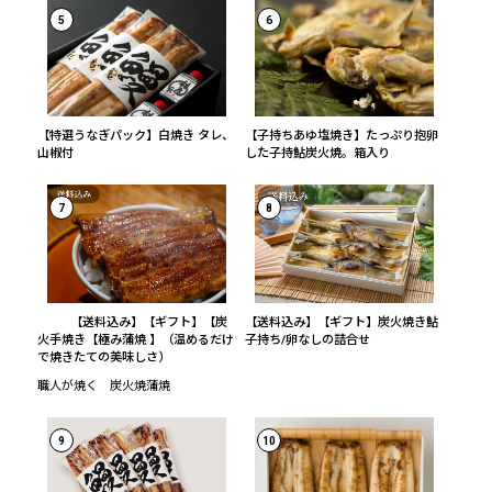
5
6
【特選うなぎパック】白焼き タレ、
【子持ちあゆ塩焼き】たっぷり抱卵
山椒付
した子持鮎炭火焼。箱入り
7
8
【送料込み】【ギフト】【炭
【送料込み】【ギフト】炭火焼き鮎
火手焼き【極み蒲焼 】（温めるだけ
子持ち/卵なしの詰合せ
で焼きたての美味しさ）
職人が焼く 炭火焼蒲焼
9
10