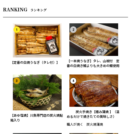
RANKING
ランキング
1
2
【一本焼うなぎ】タレ、山椒付 定
【定番の白焼うなぎ（タレ付）】
番の白焼き鰻よりも大きめの鰻使用
3
4
炭火手焼き【極み蒲焼 】（温
【あゆ塩焼】川魚専門店の炭火焼鮎
めるだけで焼きたての美味しさ）
箱入り
職人が焼く 炭火焼蒲焼