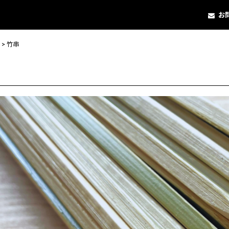
お
>
竹串