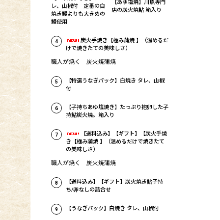
【あゆ塩焼】川魚専門
レ、山椒付 定番の白
店の炭火焼鮎 箱入り
焼き鰻よりも大きめの
鰻使用
炭火手焼き【極み蒲焼 】（温めるだ
4
けで焼きたての美味しさ）
職人が焼く 炭火焼蒲焼
【特選うなぎパック】白焼き タレ、山椒
5
付
【子持ちあゆ塩焼き】たっぷり抱卵した子
6
持鮎炭火焼。箱入り
【送料込み】【ギフト】【炭火手焼
7
き【極み蒲焼 】（温めるだけで焼きたて
の美味しさ）
職人が焼く 炭火焼蒲焼
【送料込み】【ギフト】炭火焼き鮎子持
8
ち/卵なしの詰合せ
【うなぎパック】白焼き タレ、山椒付
9