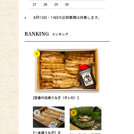
27
28
29
30
8月13日・14日の出荷業務は休業します。
RANKING
ランキング
1
【定番の白焼うなぎ（タレ付）】
2
3
【一本焼うなぎ】タ