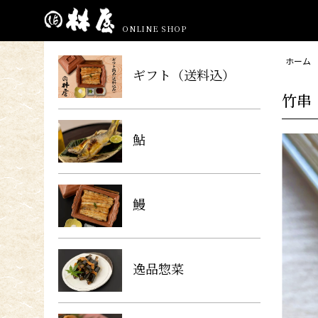
ONLINE SHOP
ホーム
ギフト（送料込）
竹串
鮎
鰻
逸品惣菜