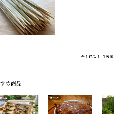
1
1
1
全
商品
-
表示
すめ商品