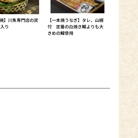
焼】川魚専門店の炭
【一本焼うなぎ】タレ、山椒
箱入り
付 定番の白焼き鰻よりも大
きめの鰻使用