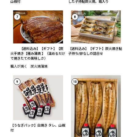
山椒付
した子持鮎炭火焼。箱入り
7
8
【送料込み】【ギフト】【炭
【送料込み】【ギフト】炭火焼き鮎
火手焼き【極み蒲焼 】（温めるだけ
子持ち/卵なしの詰合せ
で焼きたての美味しさ）
職人が焼く 炭火焼蒲焼
9
10
【うなぎパック】白焼き タレ、山椒
付