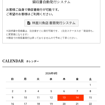
領収書自動発行システム
お客様ご自身で領収書発行が可能です。
ご希望のお客様はご利用ください。
林屋川魚店 書類発行システム
※請求書や見積書は、注文後すぐに発行可能です。（注文ステータスが「発送待ち」
に変更後になります）
※郵送での領収書発行は承っておりませんので予めご了承ください。
CALENDAR
カレンダー
2026年8月
日
月
火
水
木
金
土
1
2
3
4
5
6
7
8
9
10
11
12
13
14
15
16
17
18
19
20
21
22