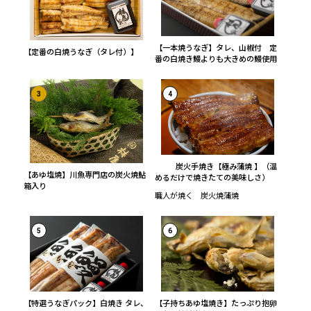
【一本焼うなぎ】タレ、山椒付 定
【定番の白焼うなぎ（タレ付）】
番の白焼き鰻よりも大きめの鰻使用
3
4
炭火手焼き【極み蒲焼 】（温
【あゆ塩焼】川魚専門店の炭火焼鮎
めるだけで焼きたての美味しさ）
箱入り
職人が焼く 炭火焼蒲焼
5
6
【特選うなぎパック】白焼き タレ、
【子持ちあゆ塩焼き】たっぷり抱卵