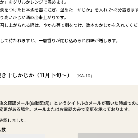
か」をグリルかレンジで温めます。
燗をつけた日本酒を器に注ぎ、温めた「かじか」を入れ 2～3分置きま
り高いかじか酒の出来上がりです。
召し上がられる際は、やかん等で燗をつけ、数本のかじかを入れてくだ
して待たれますと、一層香りが閉じ込められ風味が増します。
焼き干しかじか（11月下旬～）
（KA-10）
注文確認メール(自動配信)」というタイトルのメールが届いた時点での
変更がある場合、メールまたはお電話のみで変更を承っております。
確認しました。
入数