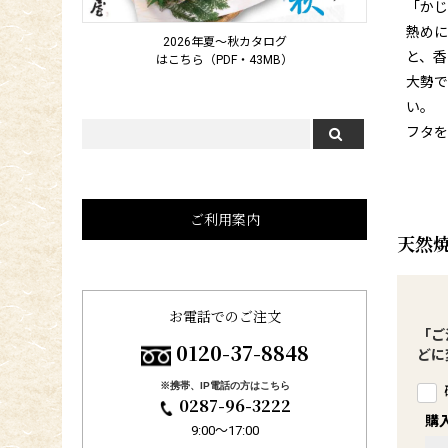
「かじ
熱めに
2026年夏～秋カタログ
と、香
はこちら（PDF・43MB）
大勢で
い。
フタを
ご利用案内
天然
お電話でのご注文
「ご
0120-37-8848
どに
※携帯、IP電話の方はこちら
0287-96-3222
購
9:00〜17:00