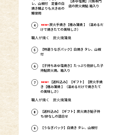
【あゆ塩焼】川魚専門
レ、山椒付 定番の白
店の炭火焼鮎 箱入り
焼き鰻よりも大きめの
鰻使用
炭火手焼き【極み蒲焼 】（温めるだ
4
けで焼きたての美味しさ）
職人が焼く 炭火焼蒲焼
【特選うなぎパック】白焼き タレ、山椒
5
付
【子持ちあゆ塩焼き】たっぷり抱卵した子
6
持鮎炭火焼。箱入り
【送料込み】【ギフト】【炭火手焼
7
き【極み蒲焼 】（温めるだけで焼きたて
の美味しさ）
職人が焼く 炭火焼蒲焼
【送料込み】【ギフト】炭火焼き鮎子持
8
ち/卵なしの詰合せ
【うなぎパック】白焼き タレ、山椒付
9