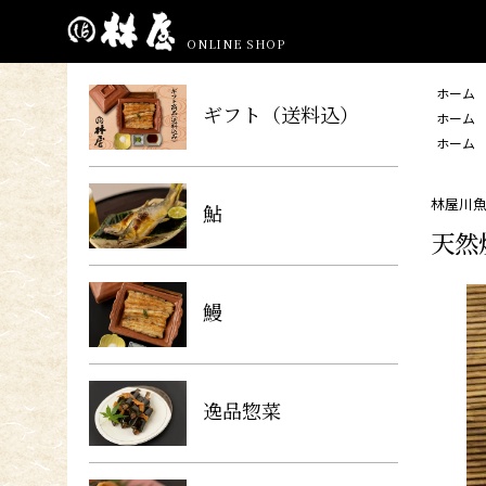
ONLINE SHOP
ホーム
ギフト（送料込）
ホーム
ホーム
林屋川魚
鮎
天然
鰻
逸品惣菜