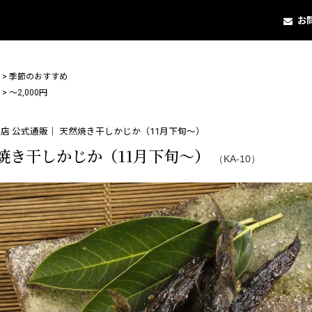
お
>
季節のおすすめ
>
〜2,000円
店 公式通販｜ 天然焼き干しかじか（11月下旬～）
焼き干しかじか（11月下旬～）
（KA-10）