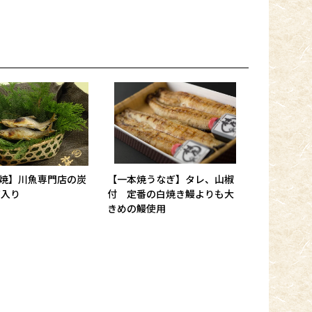
焼】川魚専門店の炭
【一本焼うなぎ】タレ、山椒
箱入り
付 定番の白焼き鰻よりも大
きめの鰻使用