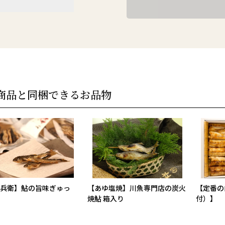
商品と同梱できるお品物
兵衛】鮎の旨味ぎゅっ
【あゆ塩焼】川魚専門店の炭火
【定番の
焼鮎 箱入り
付）】