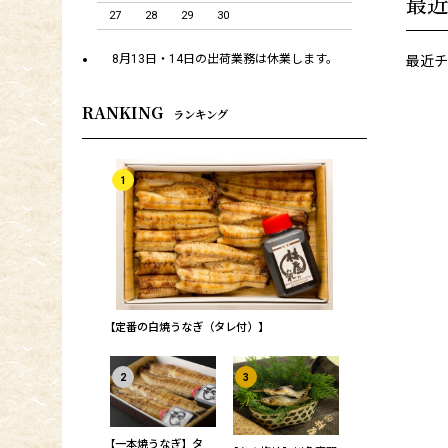
最近
27
28
29
30
8月13日・14日の出荷業務は休業します。
最近チ
RANKING
ランキング
1
【定番の白焼うなぎ（タレ付）】
2
3
【一本焼うなぎ】タ