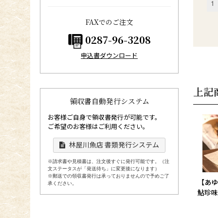
FAXでのご注文
0287-96-3208
申込書ダウンロード
上記
領収書自動発行システム
お客様ご自身で領収書発行が可能です。
ご希望のお客様はご利用ください。
林屋川魚店 書類発行システム
※請求書や見積書は、注文後すぐに発行可能です。（注
文ステータスが「発送待ち」に変更後になります）
※郵送での領収書発行は承っておりませんので予めご了
【あゆ
承ください。
鮎珍味