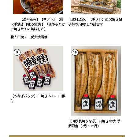
【送料込み】【ギフト】【炭
【送料込み】【ギフト】炭火焼き鮎
火手焼き【極み蒲焼 】（温めるだけ
子持ち/卵なしの詰合せ
で焼きたての美味しさ）
職人が焼く 炭火焼蒲焼
9
10
【うなぎパック】白焼き タレ、山椒
付
【肉厚長焼うなぎ】白焼き 特大 季
節限定（7月・12月）