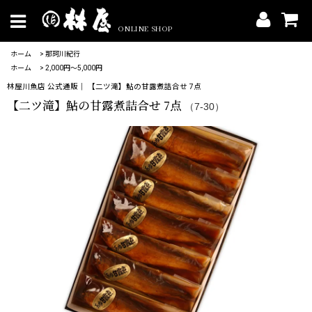
ONLINE SHOP
ホーム
>
那珂川紀行
ホーム
>
2,000円〜5,000円
林屋川魚店 公式通販｜ 【二ツ滝】鮎の甘露煮詰合せ 7点
【二ツ滝】鮎の甘露煮詰合せ 7点
（7-30）