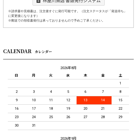
林屋川魚店 書類発行システム
※請求書や見積書は、注文後すぐに発行可能です。（注文ステータスが「発送待ち」
に変更後になります）
※郵送での領収書発行は承っておりませんので予めご了承ください。
CALENDAR
カレンダー
2026年8月
日
月
火
水
木
金
土
1
2
3
4
5
6
7
8
9
10
11
12
13
14
15
16
17
18
19
20
21
22
23
24
25
26
27
28
29
30
31
2026年9月