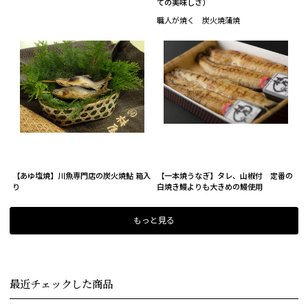
ての美味しさ）
職人が焼く 炭火焼蒲焼
【あゆ塩焼】川魚専門店の炭火焼鮎 箱入
【一本焼うなぎ】タレ、山椒付 定番の
り
白焼き鰻よりも大きめの鰻使用
もっと見る
最近チェックした商品