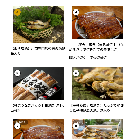
3
4
炭火手焼き【極み蒲焼 】（温
【あゆ塩焼】川魚専門店の炭火焼鮎
めるだけで焼きたての美味しさ）
箱入り
職人が焼く 炭火焼蒲焼
5
6
【特選うなぎパック】白焼き タレ、
【子持ちあゆ塩焼き】たっぷり抱卵
山椒付
した子持鮎炭火焼。箱入り
7
8