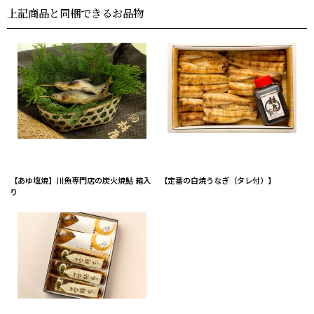
上記商品と同梱できるお品物
【あゆ塩焼】川魚専門店の炭火焼鮎 箱入
【定番の白焼うなぎ（タレ付）】
り