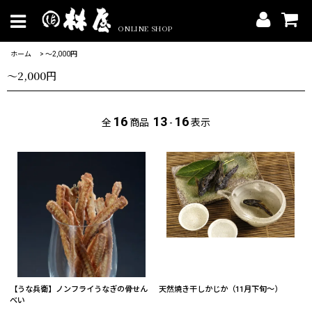
ONLINE SHOP
ホーム
>
〜2,000円
〜2,000円
16
13
16
全
商品
-
表示
【うな兵衛】ノンフライうなぎの骨せん
天然焼き干しかじか（11月下旬～）
べい