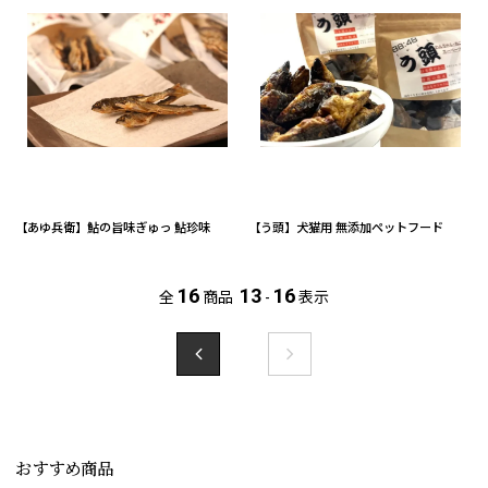
【あゆ兵衛】鮎の旨味ぎゅっ 鮎珍味
【う頭】犬猫用 無添加ペットフード
16
13
16
全
商品
-
表示
おすすめ商品