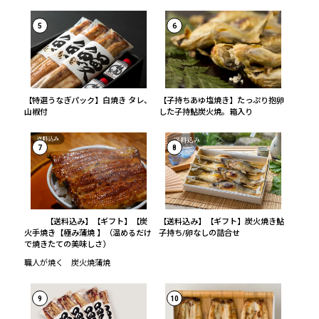
5
6
【特選うなぎパック】白焼き タレ、
【子持ちあゆ塩焼き】たっぷり抱卵
山椒付
した子持鮎炭火焼。箱入り
7
8
【送料込み】【ギフト】【炭
【送料込み】【ギフト】炭火焼き鮎
火手焼き【極み蒲焼 】（温めるだけ
子持ち/卵なしの詰合せ
で焼きたての美味しさ）
職人が焼く 炭火焼蒲焼
9
10