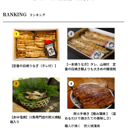
RANKING
ランキング
1
2
【一本焼うなぎ】タレ、山椒付 定
【定番の白焼うなぎ（タレ付）】
番の白焼き鰻よりも大きめの鰻使用
3
4
炭火手焼き【極み蒲焼 】（温
【あゆ塩焼】川魚専門店の炭火焼鮎
めるだけで焼きたての美味しさ）
箱入り
職人が焼く 炭火焼蒲焼