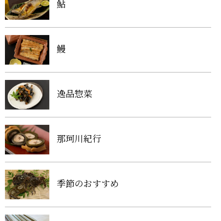
鮎
鰻
逸品惣菜
那珂川紀行
季節のおすすめ